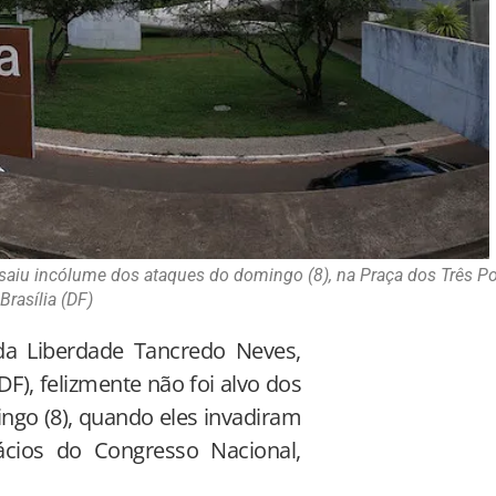
saiu incólume dos ataques do domingo (8), na Praça dos Três P
Brasília (DF)
a Liberdade Tancredo Neves,
DF), felizmente não foi alvo dos
ngo (8), quando eles invadiram
ácios do Congresso Nacional,