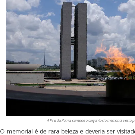
A Pira da Pátria, compõe o conjunto do memorial e está
O memorial é de rara beleza e deveria ser visitad