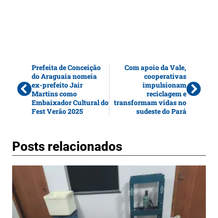
Prefeita de Conceição
Com apoio da Vale,
do Araguaia nomeia
cooperativas
ex-prefeito Jair
impulsionam
Martins como
reciclagem e
Embaixador Cultural do
transformam vidas no
Fest Verão 2025
sudeste do Pará
Posts relacionados