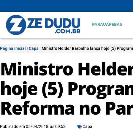
PARAUAPEBAS
Página inicial
|
Capa
|
Ministro Helder Barbalho lança hoje (5) Progra
Ministro Helde
hoje (5) Progr
Reforma no Pa
Publicado em
05/04/2018
às
09:53
Capa