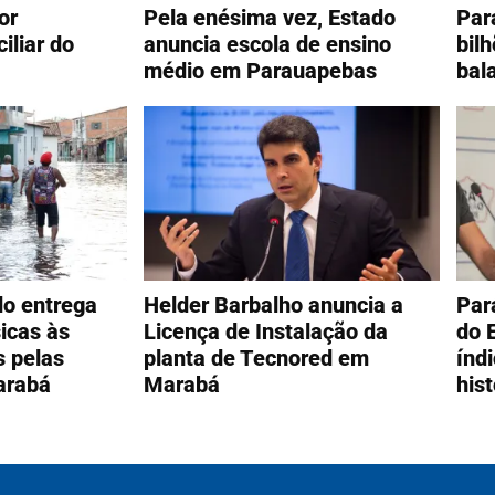
or
Pela enésima vez, Estado
Par
iliar do
anuncia escola de ensino
bil
médio em Parauapebas
bal
do entrega
Helder Barbalho anuncia a
Par
icas às
Licença de Instalação da
do 
s pelas
planta de Tecnored em
índ
arabá
Marabá
hist