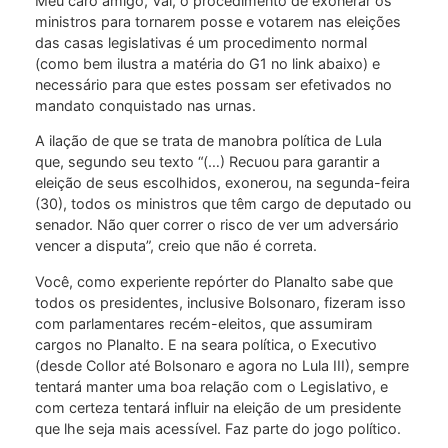
Meu caro amigo, Val, o procedimento de exonerar os
ministros para tornarem posse e votarem nas eleições
das casas legislativas é um procedimento normal
(como bem ilustra a matéria do G1 no link abaixo) e
necessário para que estes possam ser efetivados no
mandato conquistado nas urnas.
A ilação de que se trata de manobra política de Lula
que, segundo seu texto “(…) Recuou para garantir a
eleição de seus escolhidos, exonerou, na segunda-feira
(30), todos os ministros que têm cargo de deputado ou
senador. Não quer correr o risco de ver um adversário
vencer a disputa”, creio que não é correta.
Você, como experiente repórter do Planalto sabe que
todos os presidentes, inclusive Bolsonaro, fizeram isso
com parlamentares recém-eleitos, que assumiram
cargos no Planalto. E na seara política, o Executivo
(desde Collor até Bolsonaro e agora no Lula III), sempre
tentará manter uma boa relação com o Legislativo, e
com certeza tentará influir na eleição de um presidente
que lhe seja mais acessível. Faz parte do jogo político.