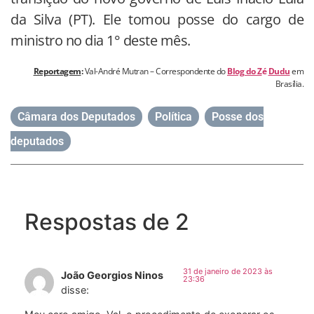
da Silva (PT). Ele tomou posse do cargo de
ministro no dia 1° deste mês.
Reportagem
:
Val-André Mutran – Correspondente do
Blog do Z
é
Dudu
em
Brasília.
Câmara dos Deputados
,
Política
,
Posse dos
deputados
Respostas de 2
31 de janeiro de 2023 às
João Georgios Ninos
23:36
disse: