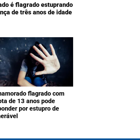
ado é flagrado estuprando
ança de três anos de idade
namorado flagrado com
ota de 13 anos pode
ponder por estupro de
nerável