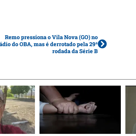
Remo pressiona o Vila Nova (GO) no
ádio do OBA, mas é derrotado pela 29ª
rodada da Série B