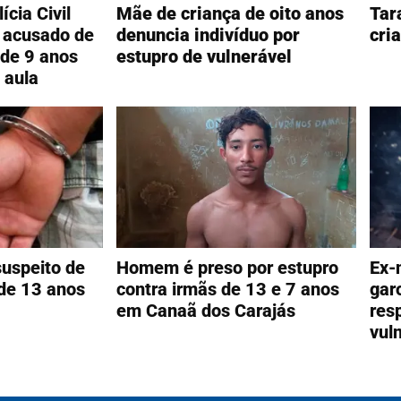
cia Civil
Mãe de criança de oito anos
Tar
 acusado de
denuncia indivíduo por
cri
 de 9 anos
estupro de vulnerável
 aula
uspeito de
Homem é preso por estupro
Ex-
 de 13 anos
contra irmãs de 13 e 7 anos
gar
em Canaã dos Carajás
res
vul