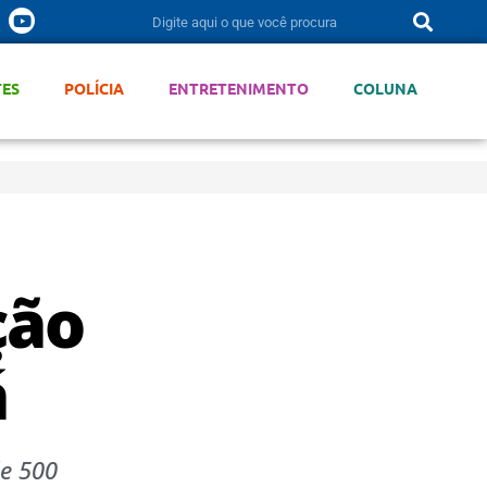
TES
POLÍCIA
ENTRETENIMENTO
COLUNA
ção
á
e 500