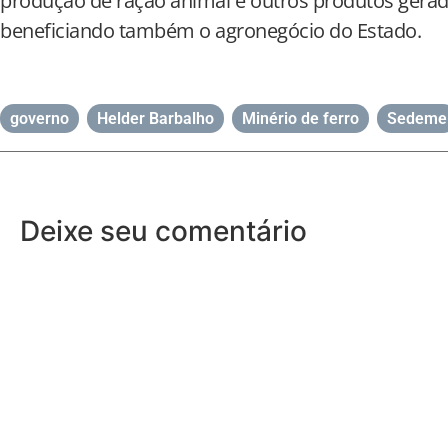
produção de ração animal e outros produtos gera
beneficiando também o agronegócio do Estado.
governo
,
Helder Barbalho
,
Minério de ferro
,
Sedeme
Deixe seu comentário