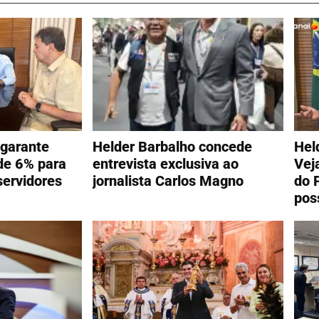
 garante
Helder Barbalho concede
Hel
 de 6% para
entrevista exclusiva ao
Vej
servidores
jornalista Carlos Magno
do 
pos