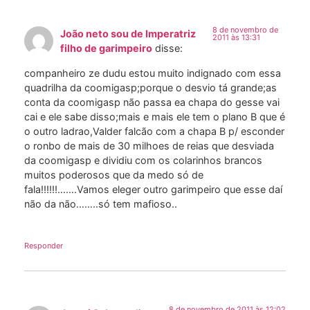
8 de novembro de
João neto sou de Imperatriz
2011 às 13:31
filho de garimpeiro
disse:
companheiro ze dudu estou muito indignado com essa
quadrilha da coomigasp;porque o desvio tá grande;as
conta da coomigasp não passa ea chapa do gesse vai
cai e ele sabe disso;mais e mais ele tem o plano B que é
o outro ladrao,Valder falcão com a chapa B p/ esconder
o ronbo de mais de 30 milhoes de reias que desviada
da coomigasp e dividiu com os colarinhos brancos
muitos poderosos que da medo só de
fala!!!!!!…….Vamos eleger outro garimpeiro que esse daí
não da não……..só tem mafioso..
Responder
8 de novembro de 2011 às 12:02