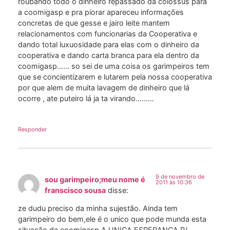
roubando todo o dinheiro repassado da colossus para
a coomigasp e pra piorar apareceu informações
concretas de que gesse e jairo leite mantem
relacionamentos com funcionarias da Cooperativa e
dando total luxuosidade para elas com o dinheiro da
cooperativa e dando carta branca para ela dentro da
coomigasp…… so sei de uma coisa os garimpeiros tem
que se concientizarem e lutarem pela nossa cooperativa
por que alem de muita lavagem de dinheiro que lá
ocorre , ate puteiro lá ja ta virando………
Responder
9 de novembro de
sou garimpeiro;meu nome é
2011 às 10:36
franscisco sousa
disse:
ze dudu preciso da minha sujestão. Ainda tem
garimpeiro do bem,ele é o unico que pode munda esta
situação da coomigasp,A UNICA ESPERANÇA P/