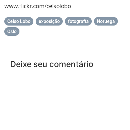
www.flickr.com/celsolobo
Celso Lobo
,
exposição
,
fotografia
,
Noruega
,
Oslo
Deixe seu comentário