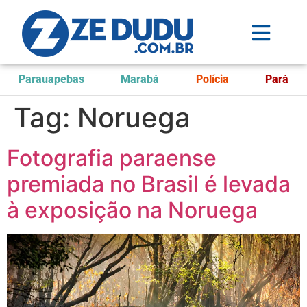
Parauapebas
Marabá
Polícia
Pará
Tag:
Noruega
Fotografia paraense
premiada no Brasil é levada
à exposição na Noruega