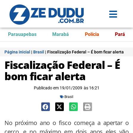
Parauapebas
Marabá
Polícia
Pará
Página inicial
|
Brasil
|
Fiscalização Federal – É bom ficar alerta
Fiscalização Federal – É
bom ficar alerta
Publicado em
19/01/2009
às
16:21
Brasil
No próximo ano o fisco começa a apertar o
cerco, e no máximo em dois anos eles vão