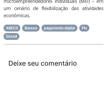
microempreendedores individuais (MEI) – em
um cenário de flexibilização das atividades
econômicas.
ABECS
,
Bancos
,
pagamento digital
,
Pix
,
Sicred
Deixe seu comentário