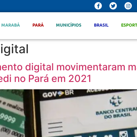
MARABÁ
PARÁ
MUNICÍPIOS
BRASIL
ESPOR
gital
ento digital movimentaram ma
edi no Pará em 2021