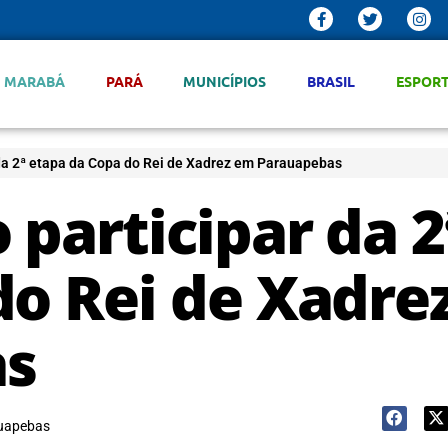
MARABÁ
PARÁ
MUNICÍPIOS
BRASIL
ESPOR
 da 2ª etapa da Copa do Rei de Xadrez em Parauapebas
 participar da 2
do Rei de Xadre
as
uapebas