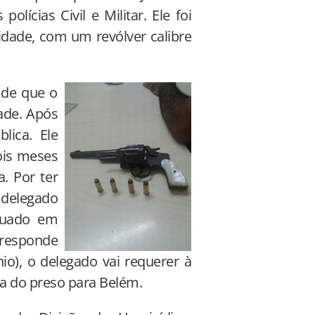
lícias Civil e Militar. Ele foi
idade, com um revólver calibre
 de que o
ade. Após
lica. Ele
ois meses
. Por ter
 delegado
utuado em
 responde
io), o delegado vai requerer à
ia do preso para Belém.