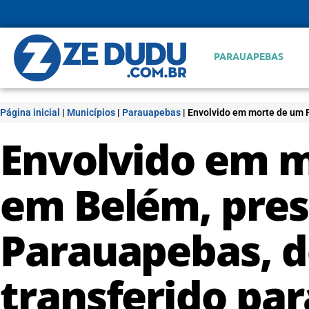
PARAUAPEBAS
Página inicial
|
Municípios
|
Parauapebas
|
Envolvido em morte de um 
Envolvido em 
em Belém, pre
Parauapebas, d
transferido pa