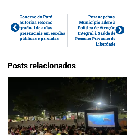
Governo do Pará
Parauapebas:
autoriza retorno
Município adere à
gradual de aulas
Política de Atenção
presenciais em escolas
Integral à Saúde de
públicas e privadas
Pessoas Privadas de
Liberdade
Posts relacionados