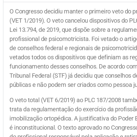
O Congresso decidiu manter o primeiro veto do p
(VET 1/2019). O veto cancelou dispositivos do P
Lei 13.794, de 2019, que dispõe sobre a regulame
profissional de psicomotricista. Foi vetado o artig
de conselhos federal e regionais de psicomotri
vetados todos os dispositivos que definiam as re
funcionamento desses conselhos. De acordo com
Tribunal Federal (STF) já decidiu que conselhos d
públicas e não podem ser criados como pessoa jurí
O veto total (VET 6/2019) ao PLC 187/2008 també
trata da regulamentação do exercício da profiss
imobilização ortopédica. A justificativa do Poder 
é inconstitucional. O texto aprovado no Congress
do profissional responsável pela aplicação e reti