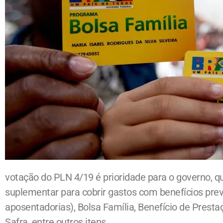
votação do PLN 4/19 é prioridade para o governo, q
suplementar para cobrir gastos com benefícios pre
aposentadorias), Bolsa Família, Benefício de Prest
Safra, entre outros itens.