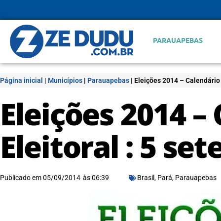
PARAUAPEBAS
Página inicial
|
Municípios
|
Parauapebas
|
Eleições 2014 – Calendário 
Eleições 2014 –
Eleitoral : 5 se
Publicado em
05/09/2014
às
06:39
Brasil
,
Pará
,
Parauapebas