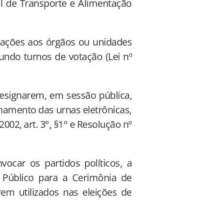
al de Transporte e Alimentação
rcações aos órgãos ou unidades
undo turnos de votação (Lei nº
 designarem, em sessão pública,
onamento das urnas eletrônicas,
002, art. 3°, §1° e Resolução nº
vocar os partidos políticos, a
 Público para a Cerimônia de
rem utilizados nas eleições de