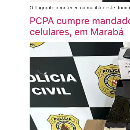
O flagrante aconteceu na manhã deste domingo
PCPA cumpre mandados
celulares, em Marabá