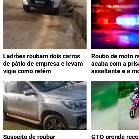
Ladrões roubam dois carros
Roubo de moto r
de pátio de empresa e levam
acaba com a pri
vigia como refém
assaltante e a mo
Suspeito de roubar
GTO prende rece