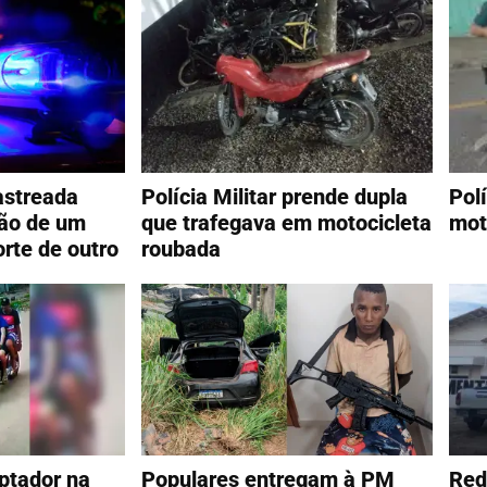
astreada
Polícia Militar prende dupla
Polí
são de um
que trafegava em motocicleta
mot
rte de outro
roubada
ptador na
Populares entregam à PM
Red