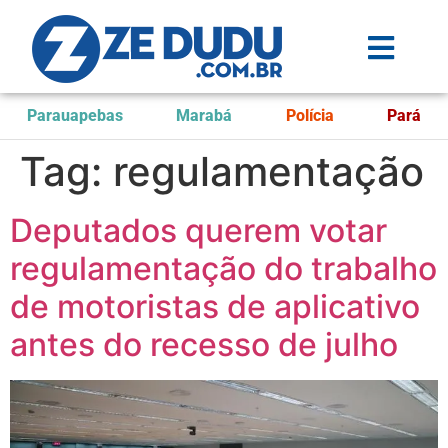
Parauapebas
Marabá
Polícia
Pará
Tag:
regulamentação
Deputados querem votar
regulamentação do trabalho
de motoristas de aplicativo
antes do recesso de julho