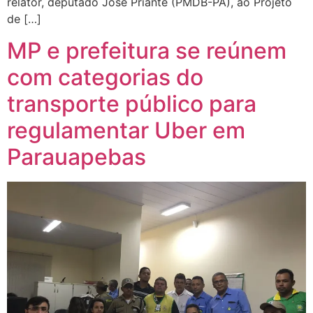
relator, deputado José Priante (PMDB-PA), ao Projeto
de […]
MP e prefeitura se reúnem
com categorias do
transporte público para
regulamentar Uber em
Parauapebas