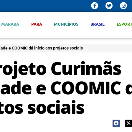
MARABÁ
PARÁ
MUNICÍPIOS
BRASIL
ESPOR
dade e COOMIC dá início aos projetos sociais
rojeto Curimãs
dade e COOMIC 
tos sociais