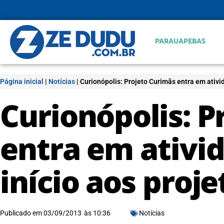
PARAUAPEBAS
Página inicial
|
Notícias
|
Curionópolis: Projeto Curimãs entra em ativi
Curionópolis: P
entra em ativi
início aos proje
Publicado em
03/09/2013
às
10:36
Notícias