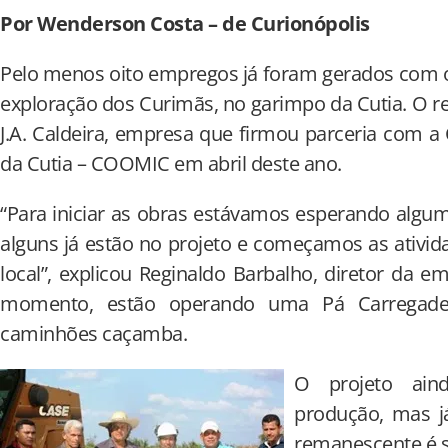
Por Wenderson Costa – de Curionópolis
Pelo menos oito empregos já foram gerados com o 
exploração dos Curimãs, no garimpo da Cutia. O re
J.A. Caldeira, empresa que firmou parceria com 
da Cutia – COOMIC em abril deste ano.
“Para iniciar as obras estávamos esperando alg
alguns já estão no projeto e começamos as ativ
local”, explicou Reginaldo Barbalho, diretor da e
momento, estão operando uma Pá Carregadei
caminhões caçamba.
O projeto ain
produção, mas j
remanescente é s