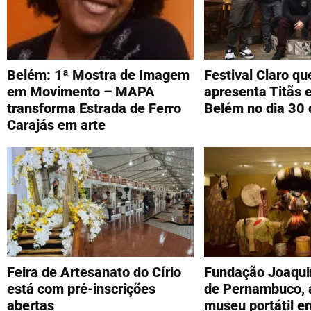
Belém: 1ª Mostra de Imagem
Festival Claro qu
em Movimento – MAPA
apresenta Titãs
transforma Estrada de Ferro
Belém no dia 30 d
Carajás em arte
Feira de Artesanato do Círio
Fundação Joaqu
está com pré-inscrições
de Pernambuco, 
abertas
museu portátil 