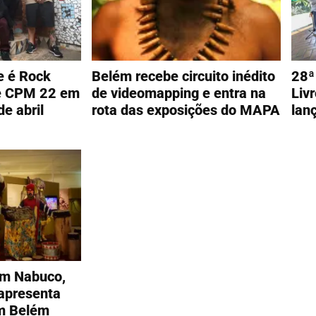
e é Rock
Belém recebe circuito inédito
28ª
 e CPM 22 em
de videomapping e entra na
Liv
e abril
rota das exposições do MAPA
lan
im Nabuco,
apresenta
em Belém