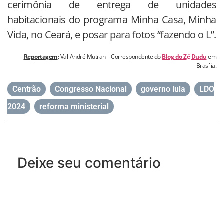
cerimônia de entrega de unidades
habitacionais do programa Minha Casa, Minha
Vida, no Ceará, e posar para fotos “fazendo o L”.
Reportagem
:
Val-André Mutran – Correspondente do
Blog do Z
é
Dudu
em
Brasília.
Centrão
,
Congresso Nacional
,
governo lula
,
LDO
2024
,
reforma ministerial
Deixe seu comentário