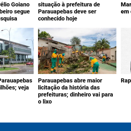
élio Goiano
situação à prefeitura de
Mar
ibeiro segue
Parauapebas deve ser
em 
esquisa
conhecido hoje
Parauapebas
Parauapebas abre maior
Rap
lhões; veja
licitação da história das
prefeituras; dinheiro vai para
o lixo