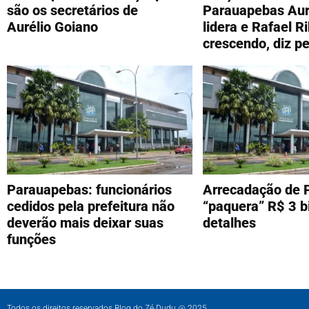
são os secretários de
Parauapebas Aur
Aurélio Goiano
lidera e Rafael R
crescendo, diz p
Parauapebas: funcionários
Arrecadação de 
cedidos pela prefeitura não
“paquera” R$ 3 bi
deverão mais deixar suas
detalhes
funções
Todos os direitos reservados Blog do Zé Dudu @ 2025