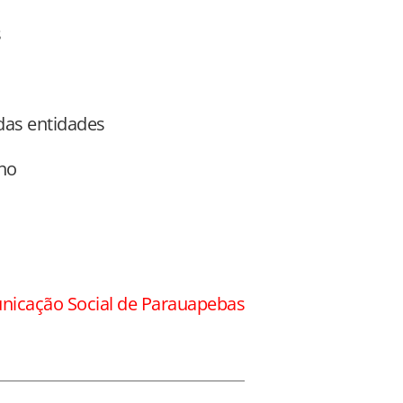
s
das entidades
lho
nicação Social de Parauapebas