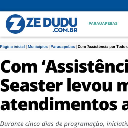
PARAUAPEBAS
Página inicial
|
Municípios
|
Parauapebas
|
Com ‘Assistência por Todo 
Com ‘Assistênci
Seaster levou m
atendimentos 
Durante cinco dias de programação, iniciati