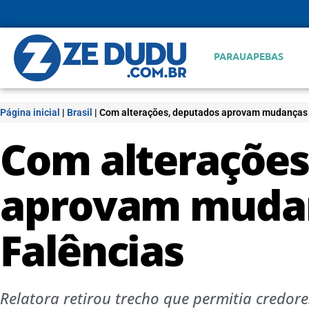
PARAUAPEBAS
Página inicial
|
Brasil
|
Com alterações, deputados aprovam mudanças n
Com alterações
aprovam mudan
Falências
Relatora retirou trecho que permitia credor