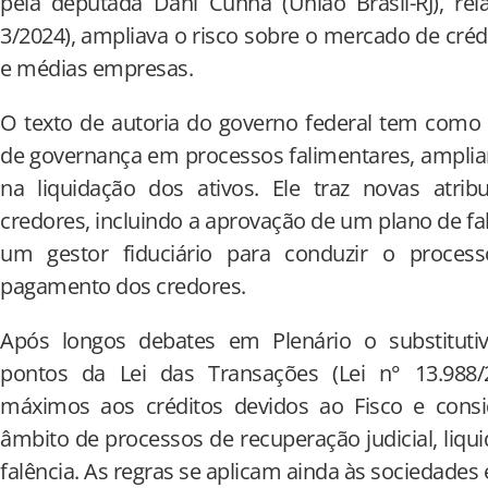
pela deputada Dani Cunha (União Brasil-RJ), rel
3/2024), ampliava o risco sobre o mercado de cré
e médias empresas.
O texto de autoria do governo federal tem como 
de governança em processos falimentares, amplia
na liquidação dos ativos. Ele traz novas atrib
credores, incluindo a aprovação de um plano de fa
um gestor fiduciário para conduzir o process
pagamento dos credores.
Após longos debates em Plenário o substitu
pontos da Lei das Transações (Lei n° 13.988/
máximos aos créditos devidos ao Fisco e cons
âmbito de processos de recuperação judicial, liquid
falência. As regras se aplicam ainda às sociedades 