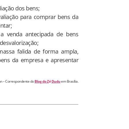
liação dos bens;
valiação para comprar bens da
ntar;
 a venda antecipada de bens
 desvalorização;
 massa falida de forma ampla,
 bens da empresa e apresentar
n – Correspondente do
Blog do Z
é
Dudu
em Brasília.