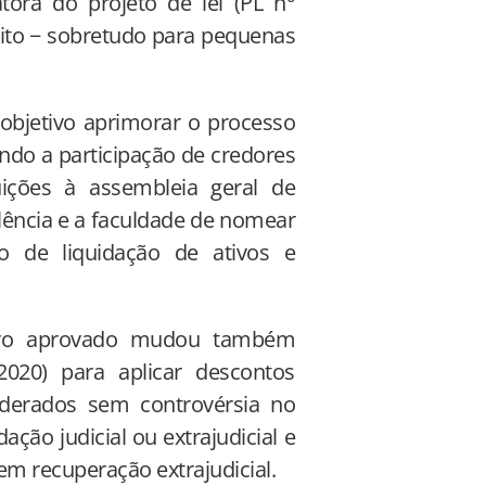
atora do projeto de lei (PL n°
dito − sobretudo para pequenas
objetivo aprimorar o processo
ndo a participação de credores
uições à assembleia geral de
lência e a faculdade de nomear
o de liquidação de ativos e
tivo aprovado mudou também
2020) para aplicar descontos
iderados sem controvérsia no
ação judicial ou extrajudicial e
em recuperação extrajudicial.