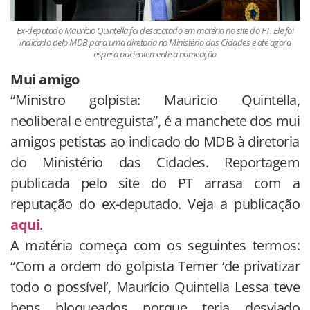
Ex-deputado Maurício Quintella foi desacatado em matéria no site do PT. Ele foi
indicado pelo MDB para uma diretoria no Ministério das Cidades e até agora
espera pacientemente a nomeação
Mui amigo
“Ministro golpista: Maurício Quintella,
neoliberal e entreguista”, é a manchete dos mui
amigos petistas ao indicado do MDB à diretoria
do Ministério das Cidades. Reportagem
publicada pelo site do PT arrasa com a
reputação do ex-deputado. Veja a publicação
aqui
.
A matéria começa com os seguintes termos:
“Com a ordem do golpista Temer ‘de privatizar
todo o possível’, Maurício Quintella Lessa teve
bens bloqueados porque teria desviado