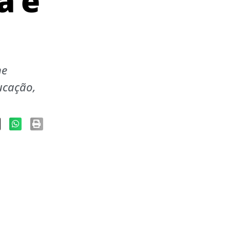
á e
ne
ucação,