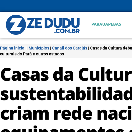
PARAUAPEBAS
Página inicial
|
Municípios
|
Canaã dos Carajás
|
Casas da Cultura deba
culturais do Pará e outros estados
Casas da Cultu
sustentabilidad
criam rede nac