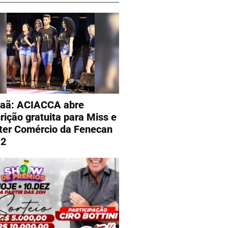
aã: ACIACCA abre
crição gratuita para Miss e
ter Comércio da Fenecan
22