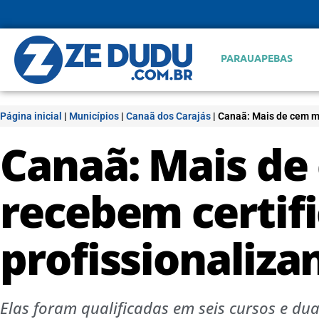
PARAUAPEBAS
Página inicial
|
Municípios
|
Canaã dos Carajás
|
Canaã: Mais de cem mu
Canaã: Mais de
recebem certif
profissionaliza
Elas foram qualificadas em seis cursos e du