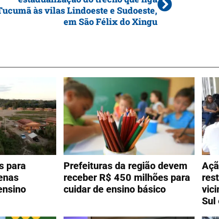
Tucumã às vilas Lindoeste e Sudoeste,
em São Félix do Xingu
s para
Prefeituras da região devem
Açã
enas
receber R$ 450 milhões para
res
ensino
cuidar de ensino básico
vic
Sul