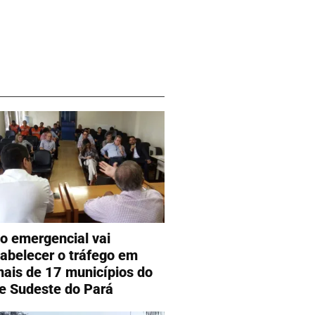
o emergencial vai
tabelecer o tráfego em
inais de 17 municípios do
 e Sudeste do Pará