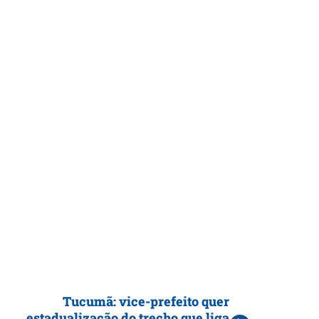
Tucumã: vice-prefeito quer
estadualização do trecho que liga