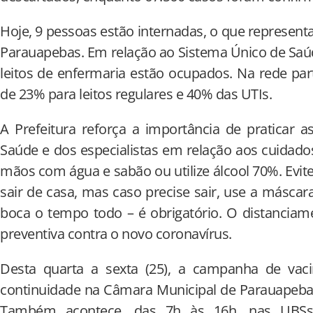
Hoje, 9 pessoas estão internadas, o que represent
Parauapebas. Em relação ao Sistema Único de Saú
leitos de enfermaria estão ocupados. Na rede par
de 23% para leitos regulares e 40% das UTIs.
A Prefeitura reforça a importância de praticar a
Saúde e dos especialistas em relação aos cuidad
mãos com água e sabão ou utilize álcool 70%. Evite 
sair de casa, mas caso precise sair, use a máscar
boca o tempo todo – é obrigatório. O distanciam
preventiva contra o novo coronavírus.
Desta quarta a sexta (25), a campanha de vac
continuidade na Câmara Municipal de Parauapebas
Também acontece, das 7h às 16h, nas UBSs V