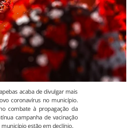
uapebas acaba de divulgar mais
ovo coronavírus no município.
 no combate à propagação da
ontínua campanha de vacinação
 município estão em declínio.