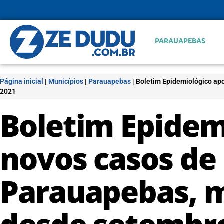
PARAUAPEBAS
Página inicial
|
Municípios
|
Parauapebas
|
Boletim Epidemiológico ap
2021
Boletim Epidem
novos casos de
Parauapebas, 