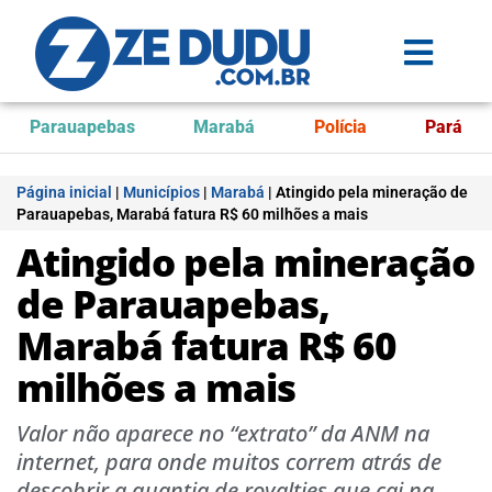
Parauapebas
Marabá
Polícia
Pará
Página inicial
|
Municípios
|
Marabá
|
Atingido pela mineração de
Parauapebas, Marabá fatura R$ 60 milhões a mais
Atingido pela mineração
de Parauapebas,
Marabá fatura R$ 60
milhões a mais
Valor não aparece no “extrato” da ANM na
internet, para onde muitos correm atrás de
descobrir a quantia de royalties que cai na