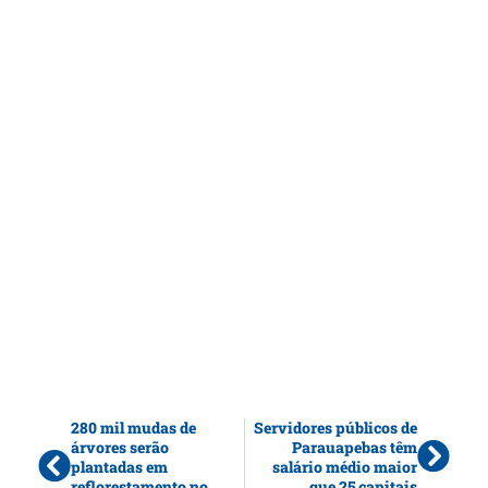
280 mil mudas de
Servidores públicos de
árvores serão
Parauapebas têm
plantadas em
salário médio maior
reflorestamento no
que 25 capitais