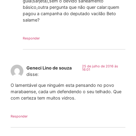
guia(sarjeta),sem o devido saneamento
básico,outra pergunta que não quer calar:quem
pagou a campanha do deputado vacilão Beto
salame?
Responder
25 de julho de 2016 às
Geneci Lino de souza
16:01
disse:
O lamentável que ninguém esta pensando no povo
marabaense, cada um defendendo o seu telhado. Que
com certeza tem muitos vidros.
Responder