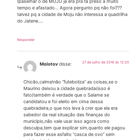
Ipasemar o de MOJU ja era pra ta preso a muito
tempo e afastado… Agora pergunto pq não foi???
talvez pq a cidade de Moju não interessa a quadrilha
do Jatene….
Responder
27 de julho de 2016 às 12:20
Molotov
disse:
Chicão,calma!não “futeboliza” as coisas,se o
Maurino deixou a cidade quebrada(isso é
fato)também é verdade que o Salame se
candidatou e foi eleito em cima dessa
quebradeira,o que nos leva à crer que ela era
sabedor da real situação das finanças do
município,não vale usar isso agora como
desculpa,tem que explicar sim,quanto ele pagou
para fazer esse asfalto “casca de ovo” sem