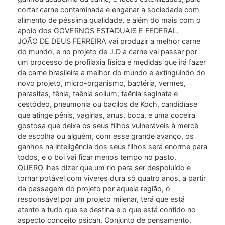
cortar carne contaminada e enganar a sociedade com
alimento de péssima qualidade, e além do mais com o
apoio dos GOVERNOS ESTADUAIS E FEDERAL.
JOÃO DE DEUS FERREIRA vai produzir a melhor carne
do mundo, e no projeto de J.D a carne vai passar por
um processo de profilaxia física e medidas que irá fazer
da carne brasileira a melhor do mundo e extinguindo do
novo projeto, micro-organismo, bactéria, vermes,
parasitas, tênia, taênia solium, taênia saginata e
cestódeo, pneumonia ou bacilos de Koch, candidíase
que atinge pênis, vaginas, anus, boca, e uma coceira
gostosa que deixa os seus filhos vulneráveis à mercê
de escolha ou alguém, com esse grande avanço, os
ganhos na inteligência dos seus filhos será enorme para
todos, e o boi vai ficar menos tempo no pasto.
QUERO lhes dizer que um rio para ser despoluído e
tornar potável com viveres dura só quatro anos, a partir
da passagem do projeto por aquela região, o
responsável por um projeto milenar, terá que está
atento a tudo que se destina e o que está contido no
aspecto conceito psican. Conjunto de pensamento,