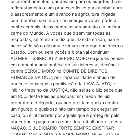
os arrombamentos, dar destino para os esgotos, fazer
reflorestamento e um processo físico para acabar com
o assoreamento e um avanço na agricultura irrigada
com bombas sem motor ou energia e vocês poderá
conhecer mais ideias contra assoreamento e a melhor
carne do Mundo. A vocês que dizem ter todas as
respostas, se reúnam e diz que JD está errado, não é
necessário só o diploma e ter um emprego que onera o
Estado. Com ou sem vocês a biota vai continuar.
AO MERITÍSSIMO JUIZ SERGIO MORO eu jamais pensei
em comentar uma matéria do seu interesse, denúncia
contra SERGIO MORO no COMITÊ DE DIREITOS
HUMANOS DA ONU, por imparcialidade e abuso de
poder, e conseguir a paralisação da LAVA AJATO, e
inibir o trabalho da JUSTIÇA, não sei se o juiz sabe que
em 80% deste País as pessoas têm medo de juiz
promotor e delegado, quando prestam queixa contra
um figurão, o queixoso não tem tempo de chegar em
casa, ou é intimidado por aquele que é protegido pelo
poder que é pago com o suor dos trabalhadores desta
NAÇÃO. O JUDICIÁRIO FORTE SEMPRE EXISTIRAR
COM HOMENS IGUAIS A VOCÊ MORO. MORO não se