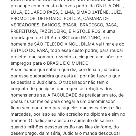
preocupe com o cesto de ovos podre da ONU. A ONU,
LULA, EDUARDO PAES, DILMA, SIMÃO JATÉNE, JUÍZ,
PROMOTOR, DELEGADO, POLÍCIA, CÂMARA DE
VEREADORES, BANCOS, BRASIL, BRADESCO, BASA,
PREFEITURA, FAZENDEIRO, E PISTOLEIROS, e uma
reportagem de LULA no SBT com RATINHO, e o
homem de SÃO FELIX DO XINGU, DILMA vai tirar ele do
ESTADO DO PARÁ, todo esse cesto podre, para roubar
projetos que somam trezentos e cinquenta milhões de
empregos para o BRASIL E O MUNDO.
A sociedade que sabe o que diz, condena o judiciário
por essa quebradeira que está aí, por não fazer o que
se destina o Judiciário. O trabalhador não tem o
conjunto de princípios que regem as relações dos
homens entre se. A FACULDADE de praticar um ato, de
possuir usar meios para chegar a um denominador,
ficou sem conteúdo para aqueles que as cartas já são
marcadas, por isso eu não acredito no diploma e sim no
homem. O Judiciário aceitou o aumento de salário
quando milhões pessoas estão nas filas da fome, do
desemprego, da miséria, Judiciário manda desocupar