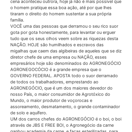
cena aconteceu outrora, hoje já não é mais possível que
o homem pratique essa boa ação, até por que lhes
tiraram o direito do homem sustentar a sua própria
família.
VOCÊ uma das pessoas que derramou o seu rico suor
gota por gota honestamente, para levantar ou erguer
tudo que os seus olhos veem sobre as riquezas desta
NAÇÃO. HOJE são humilhados e escravos das
migalhas que caem das algibeiras de aqueles que se diz
diretor chefe de uma empresa ou NAÇÃO, esses
empresários hoje são denominados do AGRONEGÓCIO
AGRONEGOCÓCIO é a grande empresa que o
GOVERNO FEDERAL. APOSTA todo o suor derramado
de todos os trabalhadores, emprestando ao
AGRONEGÓCIO, que é um dos maiores devedor do
nosso País, o maior consumidor de Agrotóxico do
Mundo, o maior produtor de voçorocas e
assoreamento, desmatamento, o grande contaminador
de solo e aquífero.
UM dos carros chefes do AGRONEGÓCIO é o boi, o boi
através de JBS E FREE BOI, o Agronegócio da carne
ganhou academia da carne, e facas esterilizadas, para