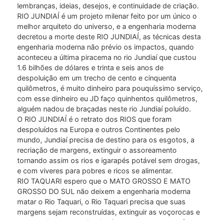
lembranças, ideias, desejos, e continuidade de criação.
RIO JUNDIAÍ é um projeto milenar feito por um único o
melhor arquiteto do universo, e a engenharia moderna
decretou a morte deste RIO JUNDIAÍ, as técnicas desta
engenharia moderna não prévio os impactos, quando
aconteceu a última piracema no rio Jundiaí que custou
1.6 bilhões de dólares e trinta e seis anos de
despoluição em um trecho de cento e cinquenta
quilômetros, é muito dinheiro para pouquíssimo serviço,
com esse dinheiro eu JD faço quinhentos quilômetros,
alguém nadou de braçadas neste rio Jundiaí poluído.
O RIO JUNDIAÍ é o retrato dos RIOS que foram
despoluídos na Europa e outros Continentes pelo
mundo, Jundiaí precisa de destino para os esgotos, a
recriação de margens, extinguir o assoreamento
tornando assim os rios e igarapés potável sem drogas,
e com viveres para pobres e ricos se alimentar.
RIO TAQUARI espero que o MATO GROSSO E MATO
GROSSO DO SUL não deixem a engenharia moderna
matar o Rio Taquari, o Rio Taquari precisa que suas
margens sejam reconstruídas, extinguir as voçorocas e