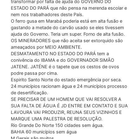
transformar por falta de ajuda do GOVERNO DO
ESTADO DO PARÁ que não pensa na merenda escolar e
nem nos trabalhadores deste País.
O ferro gusa em Marabá poderia está em alta fusão e
gastando a metade do carvão usado se eles tivessem
ajuda do Governo. Teria um super. Forno de alta fusão.
OS MINERADORES que não aceita ser extorquido são
ameaçados por MEIO AMBIENTE.
DESMATAMENTO NO ESTADO DO PARÁ tem a
conivência do IBAMA e do GOVERNADOR SIMÃO
JATENE. JATÉNE é o tapete que os cestos de ovos
podre passa por cima.
Espirito Santo Norte do estado emergência por seca.
24 municípios racionam água e 24 municípios processo
de desertificação.
SE PRECISAR DE UM HOMEM QUE VAI RESOLVER A
SUA FALTA DE ÁGUA É JD ENTRE EM CONTATO E SUA
LAVOURA VAI PRODUZIR, REUNA SEUS VIZINHOS E
MARQUE UMA PALESTRA DE RESOLUÇÃO.
Rio Grande Do Norte 150 cidades sem água.
BAHIA 60 municípios sem água
M Gerais são muitos.