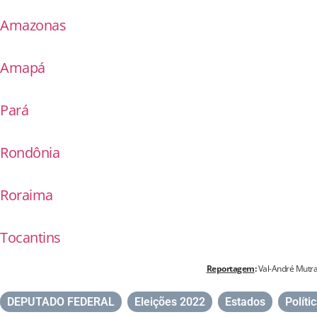
Amazonas
Amapá
Pará
Rondônia
Roraima
Tocantins
Reportagem
:
Val-André Mutra
DEPUTADO FEDERAL
,
Eleições 2022
,
Estados
,
Políti