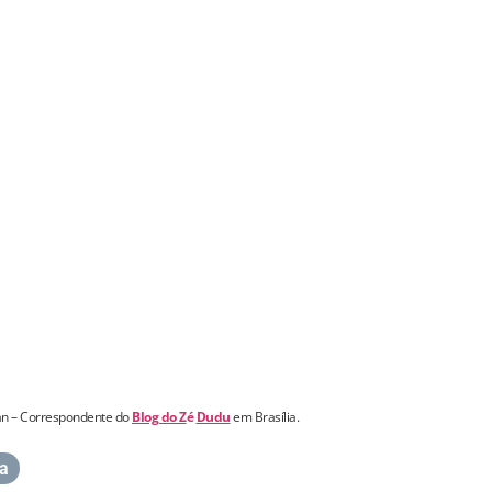
n – Correspondente do
Blog do Z
é
Dudu
em Brasília.
ca