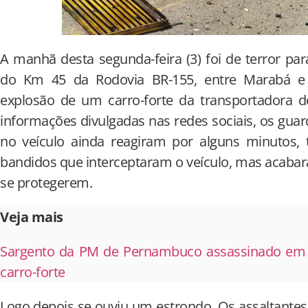
A manhã desta segunda-feira (3) foi de terror p
do Km 45 da Rodovia BR-155, entre Marabá e
explosão de um carro-forte da transportadora d
informações divulgadas nas redes sociais, os gu
no veículo ainda reagiram por alguns minutos, 
bandidos que interceptaram o veículo, mas acabar
se protegerem.
Veja mais
Sargento da PM de Pernambuco assassinado em 
carro-forte
Logo depois se ouviu um estrondo. Os assaltantes