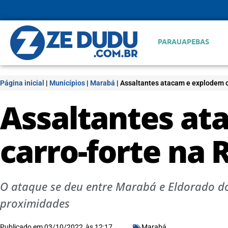
PARAUAPEBAS
Página inicial
|
Municípios
|
Marabá
|
Assaltantes atacam e explodem c
Assaltantes at
carro-forte na 
O ataque se deu entre Marabá e Eldorado d
proximidades
Publicado em
03/10/2022
às
12:17
Marabá