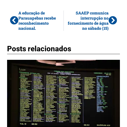
A educação de
SAAEP comunica
Parauapebas recebe
interrupção no
reconhecimento
fornecimento de água
nacional.
no sábado (15)
Posts relacionados