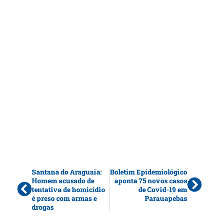
Santana do Araguaia:
Boletim Epidemiológico
Homem acusado de
aponta 75 novos casos
tentativa de homicídio
de Covid-19 em
é preso com armas e
Parauapebas
drogas