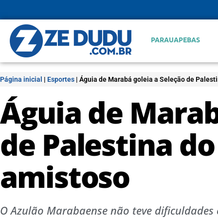
PARAUAPEBAS
Página inicial
|
Esportes
|
Águia de Marabá goleia a Seleção de Palest
Águia de Marab
de Palestina do
amistoso
O Azulão Marabaense não teve dificuldades e