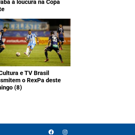
abá à loucura na Copa
te
Cultura e TV Brasil
nsmitem o RexPa deste
ingo (8)