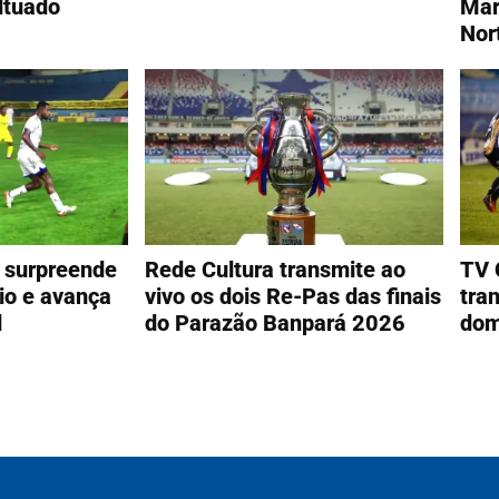
ltuado
Mar
Nor
 surpreende
Rede Cultura transmite ao
TV 
io e avança
vivo os dois Re-Pas das finais
tra
l
do Parazão Banpará 2026
dom