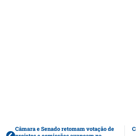
Câmara e Senado retomam votação de
C
projetos e comissões avançam na