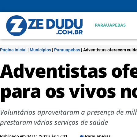
PARAUAPEBAS
Página inicial
|
Municípios
|
Parauapebas
|
Adventistas oferecem cuida
Adventistas of
para os vivos n
Voluntários aproveitaram a presença de mil
prestaram vários serviços de saúde
Publicado em
04/11/2019
às
17:31
Parauapebas