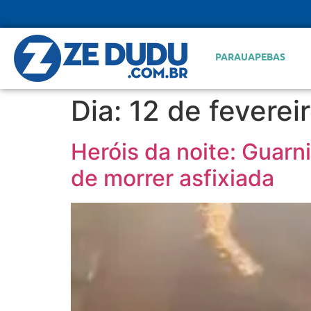
PARAUAPEBAS
Dia:
12 de feverei
Heróis da noite: Guarn
de morrer asfixiada