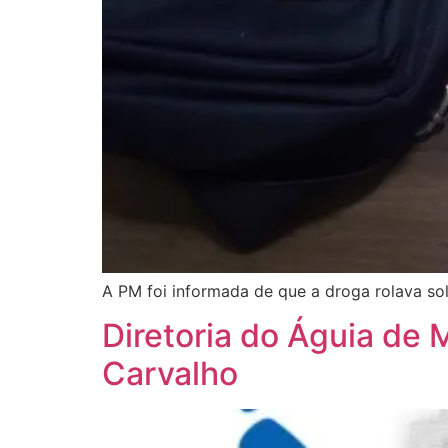
A PM foi informada de que a droga rolava so
Diretoria do Águia de
Carvalho