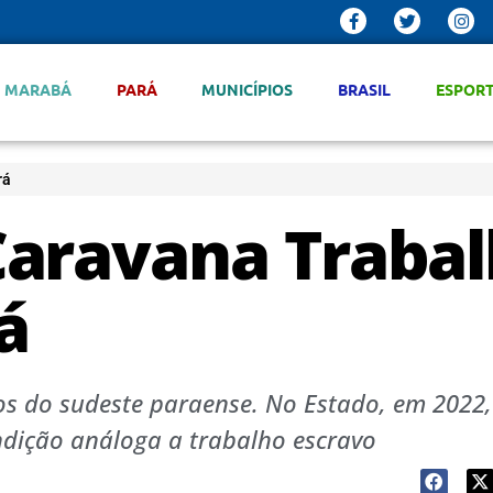
MARABÁ
PARÁ
MUNICÍPIOS
BRASIL
ESPOR
rá
Caravana Traba
á
os do sudeste paraense. No Estado, em 2022,
dição análoga a trabalho escravo