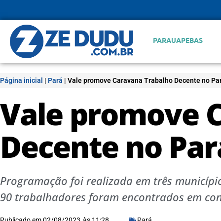
PARAUAPEBAS
Página inicial
|
Pará
|
Vale promove Caravana Trabalho Decente no Pa
Vale promove 
Decente no Par
Programação foi realizada em três municípi
90 trabalhadores foram encontrados em con
Publicado em
02/08/2023
às
11:28
Pará