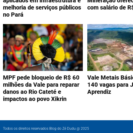
aplicados em infraestrutura e
Mineração ofere
melhoria de serviços públicos
com salário de R
no Pará
MPF pede bloqueio de R$ 60
Vale Metais Bási
milhões da Vale para reparar
140 vagas para 
danos ao Rio Cateté e
Aprendiz
impactos ao povo Xikrin
Todos os direitos reservados Blog do Zé Dudu @ 2025