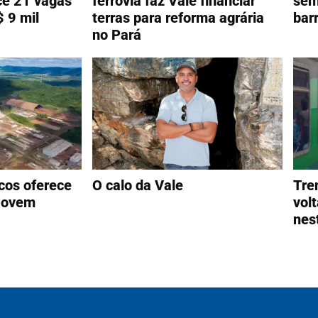
ce 21 vagas
ferrovia faz Vale financiar
sem
$ 9 mil
terras para reforma agrária
bar
no Pará
cos oferece
O calo da Vale
Tre
Jovem
vol
nes