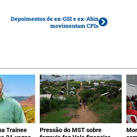
Depoimentos de ex-GSI e ex-Abin
movimentam CPIs
ma Trainee
Pressão do MST sobre
Mor