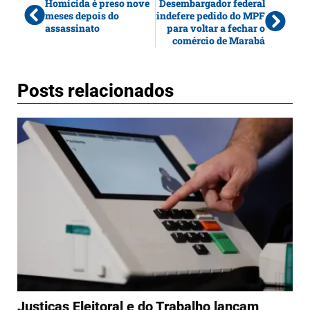
Homicida é preso nove
Desembargador federal
meses depois do
indefere pedido do MPF
assassinato
para voltar a fechar o
comércio de Marabá
Posts relacionados
Justiças Eleitoral e do Trabalho lançam