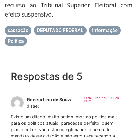
recurso ao Tribunal Superior Eleitoral com
efeito suspensivo.
cassação
,
DEPUTADO FEDERAL
,
Informação
,
Política
Respostas de 5
11 de julho de 2016 às
Geneci Lino de Souza
11:21
disse:
Existe um ditado, muito antigo, mas na politica mais
para os políticos atuais, parecesse perfeito, quem
planta colhe. Não estou vangloriando a perca do
mandato deste cidadão e não estou enaltecendo a