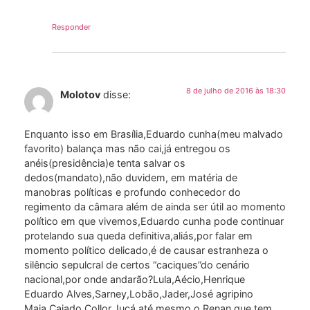
Responder
8 de julho de 2016 às 18:30
Molotov
disse:
Enquanto isso em Brasília,Eduardo cunha(meu malvado
favorito) balança mas não cai,já entregou os
anéis(presidência)e tenta salvar os
dedos(mandato),não duvidem, em matéria de
manobras políticas e profundo conhecedor do
regimento da câmara além de ainda ser útil ao momento
político em que vivemos,Eduardo cunha pode continuar
protelando sua queda definitiva,aliás,por falar em
momento político delicado,é de causar estranheza o
silêncio sepulcral de certos “caciques”do cenário
nacional,por onde andarão?Lula,Aécio,Henrique
Eduardo Alves,Sarney,Lobão,Jader,José agripino
Maia,Caiado,Collor,Jucá,até mesmo o Renan que tem