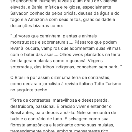
se encontram inúmeras favelas e um grau de violência
elevada, a Bahia, mística e religiosa, especialmente
Salvador, conhecida pelos orixás, deuses da água e do
fogo e a Amazônia com seus mitos, grandiosidade e
descrições bizarras como:
“…árvores que caminham, plantas e animais
monstruosos e sobrenaturais…. Pássaros que podem
levar à loucura, vampiros que adormentam suas vítimas
com o bater das asas…..Olhos vivos plantados na terra
úmida geram plantas como o guaraná. Virgens
soterradas, das tribos indígenas, concebem sem parir…”
O Brasil é por assim dizer uma terra de contrastes,
como declara o jornalista à revista italiana Tutto Turismo
no seguinte trecho:
“Terra de contrastes, maravilhosa e desesperada,
destruidora, passional. É preciso viver e entender o
Brasil antes, para depois amá-lo. Nele se encontra de
tudo e o contrário de tudo. É selvagem como sua
floresta amazônica e fascinante como suas mulatas,
tremendamente pobre, embora imensamente rico,