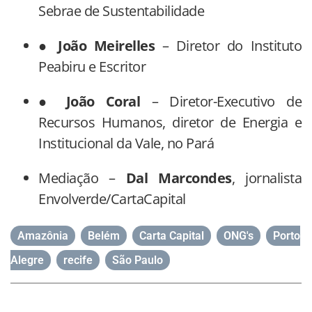
Sebrae de Sustentabilidade
●
João Meirelles
– Diretor do Instituto
Peabiru e Escritor
●
João Coral
– Diretor-Executivo de
Recursos Humanos, diretor de Energia e
Institucional da Vale, no Pará
Mediação –
Dal Marcondes
, jornalista
Envolverde/CartaCapital
Amazônia
,
Belém
,
Carta Capital
,
ONG's
,
Porto
Alegre
,
recife
,
São Paulo