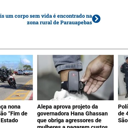
s um corpo sem vida é encontrado na
zona rural de Parauapebas
ança nona
Alepa aprova projeto da
Pol
ão “Fim de
governadora Hana Ghassan
de 
 Estado
que obriga agressores de
São
mulheres a pagarem custos