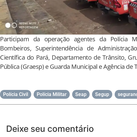
Participam da operação agentes da Polícia Mili
Bombeiros, Superintendência de Administração P
Científica do Pará, Departamento de Trânsito, 
Pública (Graesp) e Guarda Municipal e Agência de T
Polícia Civil
,
Polícia Militar
,
Seap
,
Segup
,
seguranç
Deixe seu comentário