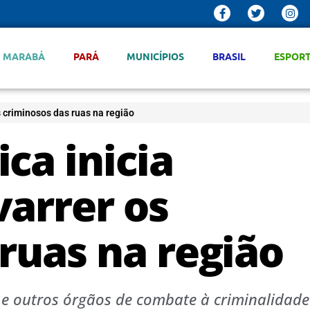
MARABÁ
PARÁ
MUNICÍPIOS
BRASIL
ESPOR
 criminosos das ruas na região
ca inicia
varrer os
ruas na região
s e outros órgãos de combate à criminalidade