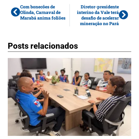
Com bonecões de
Diretor-presidente
Olinda, Carnaval de
interino da Vale terá
Marabá anima foliões
desafio de acelerar
mineração no Pará
Posts relacionados