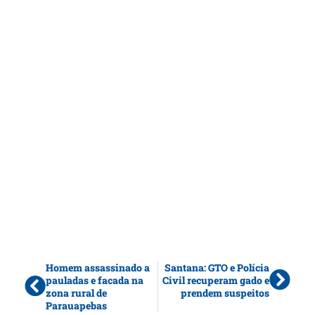
Homem assassinado a
Santana: GTO e Polícia
pauladas e facada na
Civil recuperam gado e
zona rural de
prendem suspeitos
Parauapebas