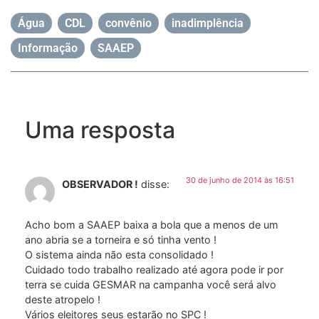
Água
,
CDL
,
convênio
,
inadimplência
,
Informação
,
SAAEP
Uma resposta
30 de junho de 2014 às 16:51
OBSERVADOR !
disse:
Acho bom a SAAEP baixa a bola que a menos de um
ano abria se a torneira e só tinha vento !
O sistema ainda não esta consolidado !
Cuidado todo trabalho realizado até agora pode ir por
terra se cuida GESMAR na campanha você será alvo
deste atropelo !
Vários eleitores seus estarão no SPC !