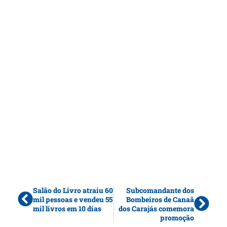
Salão do Livro atraiu 60
Subcomandante dos
mil pessoas e vendeu 55
Bombeiros de Canaã
mil livros em 10 dias
dos Carajás comemora
promoção